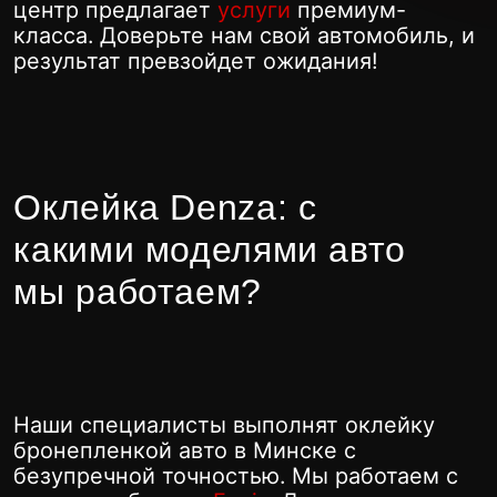
какими моделями авто
мы работаем?
Наши специалисты выполнят оклейку
бронепленкой авто в Минске с
безупречной точностью. Мы работаем с
пленками бренда
Fenix
. Доступны
различные варианты покрытий:
антигравийные глянцевые
,
матовые
и
полиуретановые цветные
пленки.
3 класс
Оклейка антигравийной пленкой
автомобиля Denza: D9