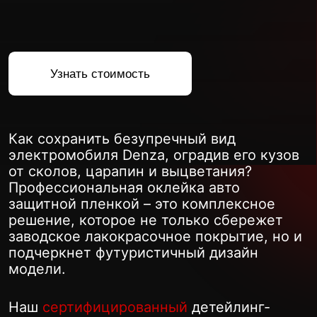
Как сохранить безупречный вид
электромобиля Denza, оградив его кузов
от сколов, царапин и выцветания?
Профессиональная оклейка авто
защитной пленкой – это комплексное
решение, которое не только сбережет
заводское лакокрасочное покрытие, но и
подчеркнет футуристичный дизайн
модели.
Наш
сертифицированный
детейлинг-
центр предлагает
услуги
премиум-
класса. Доверьте нам свой автомобиль, и
результат превзойдет ожидания!
Оклейка Denza: с