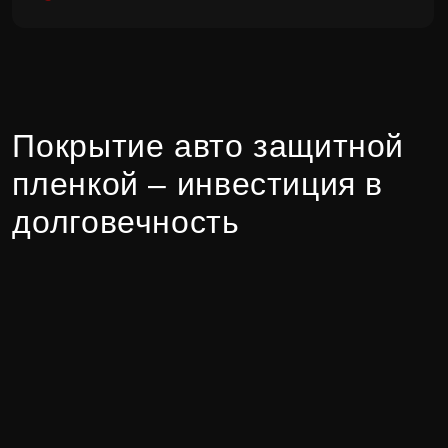
себя ударные воздействия,
предотвращая образование сколов
от гравия и сохраняя целостность
заводской краски.
Стойкость к выцветанию.
Защитная
пленка для оклейки авто блокирует
ультрафиолетовое излучение, что
предотвращает выцветание
пигмента и сохраняет
первоначальную глубину цвета.
Гидрофобные свойства и простота в
уходе.
Грязь, дорожные реагенты и
следы от насекомых легко
смываются, сокращая время и
усилия на поддержание безупречной
чистоты автомобиля.