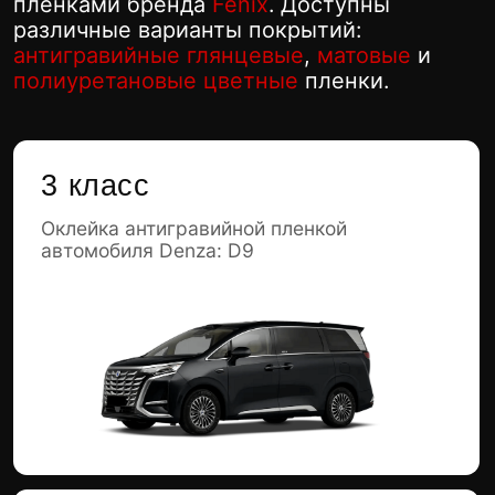
4 класс
Оклейка авто Denza бронепленкой:
Z9 GT, Z9, N7, N8, X
5 класс
Оклейка авто Denza антигравийной
пленкой: N8L, N9