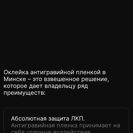
Повышение остаточной стоимости.
Автомобиль с сохраненным
идеальным состоянием кузова и
оригинальным ЛКП представляет
большую ценность на рынке при
последующей продаже.
Оклейка автомобиля защитной пленкой –
это разумная инвестиция, которая
окупается за счет продления жизненного
цикла автомобиля и снижения затрат на
восстановительные работы.
Антигравийная пленка,
купить в Минске в AUTO
LTD