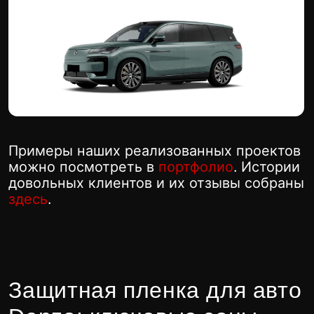
Мы обеспечиваем точечную или
комплексную защиту, безупречно
обрабатывая каждый элемент кузова:
Оклейка фар
Оклейка дверей пленкой
Оклейка капота бронепленкой
Оклейка порогов
Оклейка бампера