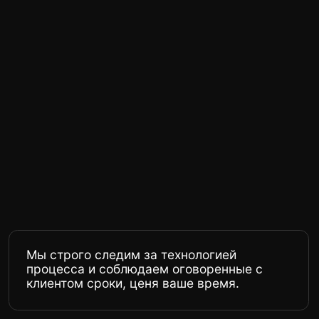
|
светлана
Оклейка пакет Лайт+
Купить бронепленку для
авто на кузов на
выгодных условиях