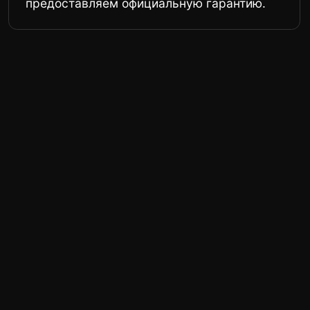
быстро, аккуратно и с человеческим
отношением
Проводила в студии частичную оклейку
нового автомобиля. Ребята молодцы,
знают свое дело на 10 из 10. Плюс они
очень внимательно относятся к своим
клиентам, меня после поинятия авто в
работу на такси отвезли домой!
Оклеили автомобиль быстро, качественно,
все рассказали и объяснили нюансы
эксплуатации оклеенного авто.
Оригинал отзыва