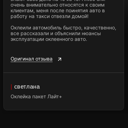
+375 (44) 796-36-36
Ежедневно, 10:00-20:00
Общество с ограниченной ответственностью
«Смоляков Групп» УНП 193650009 220035, г.
Минск, ул. Тимирязева, д. 65Б, пом. 145/21
BY22ALFA30122C60090010270000 в ЗАО
«Альфа-Банк» г. Минск, ул. Сурганова, 43-47.
BIC ALFABY2X
© 2026. Все права защищены.
Политика конфиденциальности
AUTO LTD DETAILING
Позвонить
Консультация