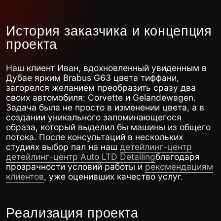
Наш клиент Иван, вдохновленный увиденным в
Дубае ярким Brabus G63 цвета тиффани,
загорелся желанием преобразить сразу два
своих автомобиля: Corvette и Gelandewagen.
Задача была не просто в изменении цвета, а в
создании уникального запоминающегося
образа, который выделил бы машины из общего
потока. После консультаций в нескольких
студиях выбор пал на наш
детейлинг-центр
детейлинг-центр Auto LTD Detailing
благодаря
прозрачности условий работы и
рекомендациям
клиентов
, уже оценивших качество услуг.
Реализация проекта
Проект представлял собой комплексную
оклейку автомобиля защитной пленкой
премиум-класса. Для достижения безупречного
результата была выбрана
цветная
полиуретановая пленка для авто бренда Fenix
с
глянцевым эффектом. Она не только обеспечила
насыщенный цвет, но и выполнила роль
надежной защитной пленки для машины.
Оклейка полиуретановой пленкой проводилась в