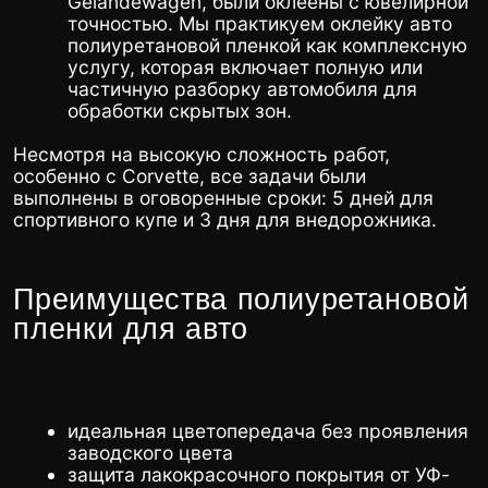
идеальная цветопередача без проявления
заводского цвета
защита лакокрасочного покрытия от УФ-
лучей и химических реагентов
высокая устойчивость к сколам и мелким
царапинам
самовосстанавливающаяся поверхность
глянцевый блеск, простота в уходе и
безупречный вид до 10 лет
возможность кардинально изменить
внешний вид авто без необратимых
последствий
Результат
Результат оклейки превзошел ожидания. Оба
автомобиля обрели свежий, яркий облик, а их
владелец отметил не только “вау-эффект”, но и
практические плюсы. По словам Ивана, после
оклейки полиуретановой пленкой автомобили
стали меньше пачкаться, а сам цвет “Тиффани”
придал Mercedes особую индивидуальность,
смягчив его брутальный характер. “Появилось