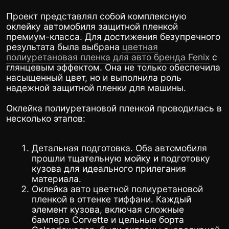
несколько этапов:
Детальная подготовка. Оба автомобиля
прошли тщательную мойку и подготовку
кузова для идеального прилегания
материала.
Оклейка авто цветной полиуретановой
пленкой в оттенке тиффани. Каждый
элемент кузова, включая сложные
бампера Corvette и цельные борта
Gelandewagen, были оклеены с ювелирной
точностью. Мы практикуем оклейку авто
полиуретановой пленкой как комплексную
услугу, которая включает полную или
частичную разборку автомобиля для
обработки скрытых зон.
Несмотря на высокую сложность работ,
особенно с Corvette, все задачи были
выполнены в оговоренные сроки: 5 дней для
спортивного купе и 3 дня для внедорожника.
Преимущества полиуретановой
пленки для авто