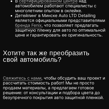
г. Минск, ул. Промышленная 1
+375 (44) 796-36-36
Ежедневно, 10:00-20:00
Общество с ограниченной ответственностью
«Смоляков Групп» УНП 193650009 220035, г.
Минск, ул. Тимирязева, д. 65Б, пом. 145/21
BY22ALFA30122C60090010270000 в ЗАО
«Альфа-Банк» г. Минск, ул. Сурганова, 43-47.
BIC ALFABY2X
© 2026. Все права защищены.
Политика конфиденциальности