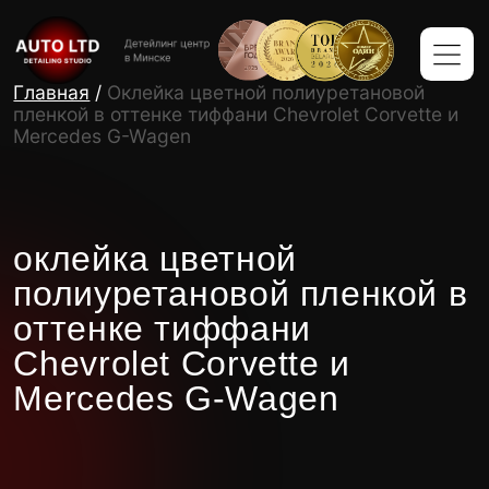
Главная
/
Оклейка цветной полиуретановой
пленкой в оттенке тиффани Chevrolet Corvette и
Mercedes G-Wagen
оклейка цветной
полиуретановой пленкой в
оттенке тиффани
Chevrolet Corvette и
Mercedes G-Wagen
История заказчика и концепция
проекта