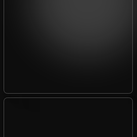
Цена оклейки авто полиуретановой
пленкой обозначается до начала работ и
остается неизменной: никаких скрытых
доплат “за сложность”.
В
сертифицированном центре
над
автомобилем работают специалисты с
многолетним опытом в оклейке.
Детейлинг в Минске Auto LTD Detailing
является официальными представителями
бренда Fenix
, что позволяет предлагать
защитную пленку для авто по оптимальной
цене и гарантировать ее оригинальность.
Хотите так же преобразить
свой автомобиль?
Свяжитесь с нами
, чтобы обсудить ваш проект и
рассчитать стоимость работ! Мы не просто
продаем материалы, а предлагаем готовое
решение: от консультации и подбора цвета до
безупречного покрытия авто защитной пленкой.